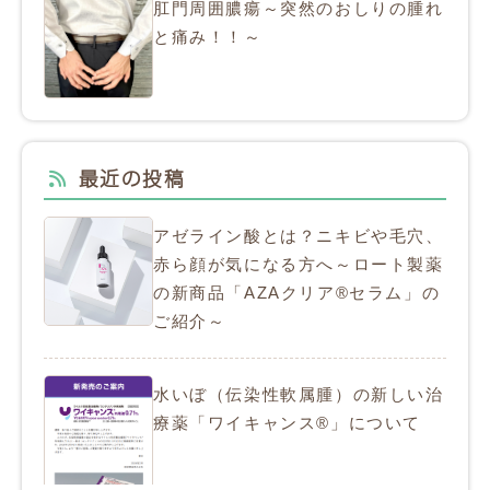
肛門周囲膿瘍～突然のおしりの腫れ
と痛み！！～
最近の投稿
アゼライン酸とは？ニキビや毛穴、
赤ら顔が気になる方へ～ロート製薬
の新商品「AZAクリア®セラム」の
ご紹介～
水いぼ（伝染性軟属腫）の新しい治
療薬「ワイキャンス®」について