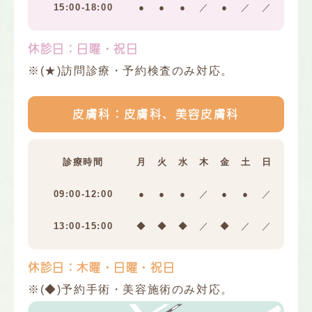
15:00-18:00
●
●
●
／
●
／
／
休診日：日曜・祝日
※(★)訪問診療・予約検査のみ対応。
皮膚科：皮膚科、美容皮膚科
診療時間
月
火
水
木
金
土
日
09:00-12:00
●
●
●
／
●
●
／
13:00-15:00
◆
◆
◆
／
◆
／
／
休診日：木曜・日曜・祝日
※(◆)予約手術・美容施術のみ対応。