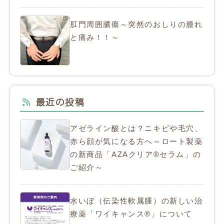
肛門周囲膿瘍～突然のおしりの腫れ
と痛み！！～
最近の投稿
アゼライン酸とは？ニキビや毛穴、
赤ら顔が気になる方へ～ロート製薬
の新商品「AZAクリア®セラム」の
ご紹介～
水いぼ（伝染性軟属腫）の新しい治
療薬「ワイキャンス®」について