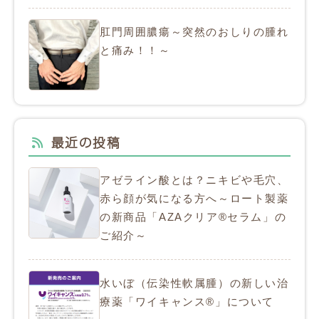
肛門周囲膿瘍～突然のおしりの腫れ
と痛み！！～
最近の投稿
アゼライン酸とは？ニキビや毛穴、
赤ら顔が気になる方へ～ロート製薬
の新商品「AZAクリア®セラム」の
ご紹介～
水いぼ（伝染性軟属腫）の新しい治
療薬「ワイキャンス®」について