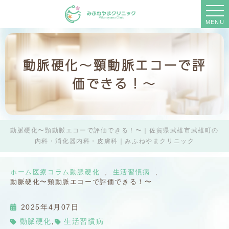
MENU
動脈硬化〜頸動脈エコーで評
価できる！〜
動脈硬化〜頸動脈エコーで評価できる！〜｜佐賀県武雄市武雄町の
内科・消化器内科・皮膚科｜みふねやまクリニック
ホーム
医療コラム
動脈硬化
生活習慣病
動脈硬化〜頸動脈エコーで評価できる！〜
2025年4月07日
,
動脈硬化
生活習慣病