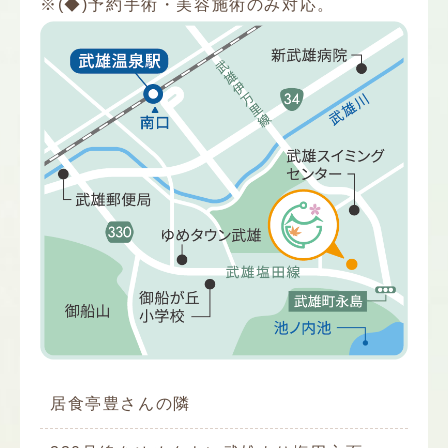
※(◆)予約手術・美容施術のみ対応。
居食亭豊さんの隣